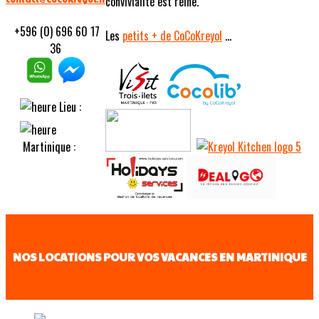
convivialité est reine.
+596 (0) 696 60 17
Les
petits
+ de CoCoKreyol
...
36
Lieu :
Martinique :
NOS LOCATIONS POUR VOS VACANCES EN MARTINIQUE