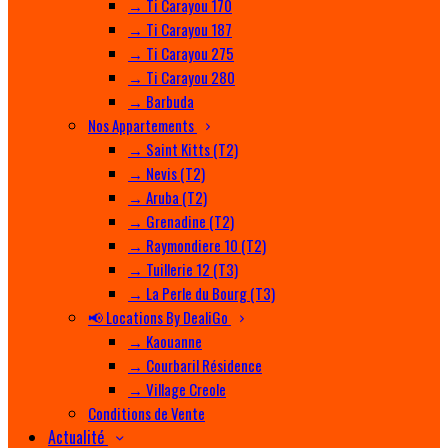
→ Ti Carayou 170
→ Ti Carayou 187
→ Ti Carayou 275
→ Ti Carayou 280
→ Barbuda
Nos Appartements
→ Saint Kitts (T2)
→ Nevis (T2)
→ Aruba (T2)
→ Grenadine (T2)
→ Raymondiere 10 (T2)
→ Tuillerie 12 (T3)
→ La Perle du Bourg (T3)
📢 Locations By DealiGo
→ Kaouanne
→ Courbaril Résidence
→ Village Creole
Conditions de Vente
Actualité