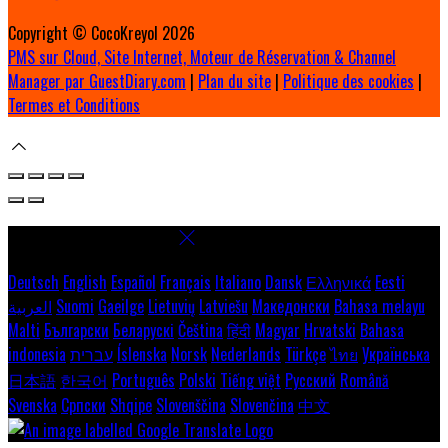
Copyright ©
CocoKreyol 2026
PMS sur Cloud, Site Internet, Moteur de Réservation & Channel
Manager par GuestDiary.com
|
Plan du site
|
Politique des cookies
|
Termes et Conditions
Select language
Deutsch
English
Español
Français
Italiano
Dansk
Ελληνικά
Eesti
العربية
Suomi
Gaeilge
Lietuvių
Latviešu
Македонски
Bahasa melayu
Malti
Български
Беларускі
Čeština
हिंदी
Magyar
Hrvatski
Bahasa
indonesia
עברית
Íslenska
Norsk
Nederlands
Türkçe
ไทย
Українська
日本語
한국어
Português
Polski
Tiếng việt
Русский
Română
Svenska
Српски
Shqipe
Slovenščina
Slovenčina
中文