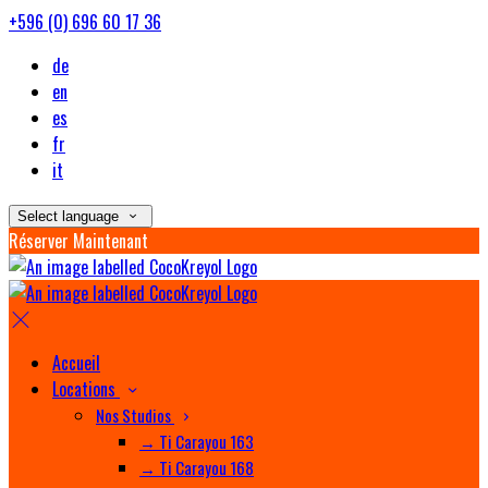
+596 (0) 696 60 17 36
de
en
es
fr
it
Select language
Réserver Maintenant
Accueil
Locations
Nos Studios
→ Ti Carayou 163
→ Ti Carayou 168