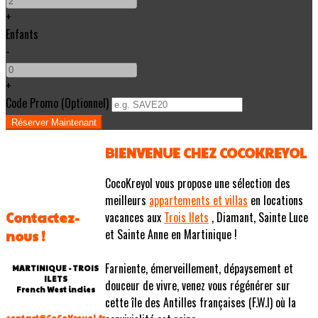
+
Enfants
-
+
Code Promo
(
Optionnel
)
BIENVENUE CHEZ COCOKREYOL
CocoKreyol vous propose une sélection des
meilleurs
appartements et villas
en locations
Contactez-
vacances aux
Trois Ilets
, Diamant, Sainte Luce
et Sainte Anne en Martinique !
nous !
Farniente, émerveillement, dépaysement et
MARTINIQUE - TROIS
ILETS
douceur de vivre, venez vous régénérer sur
French West indies
cette île des Antilles françaises (F.W.I) où la
contact@CoCoKreyol.fr