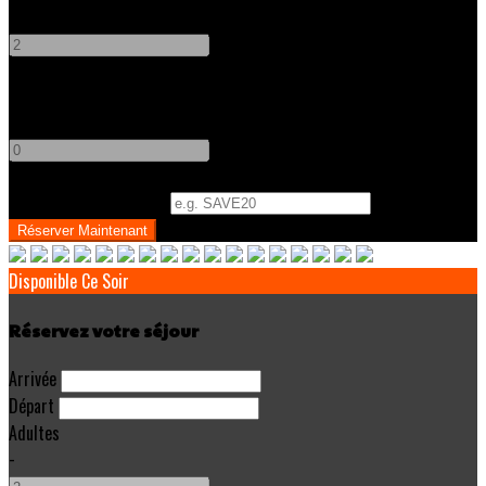
-
+
Enfants
-
+
Code Promo
(
Optionnel
)
Disponible Ce Soir
Réservez votre séjour
Arrivée
Départ
Adultes
-