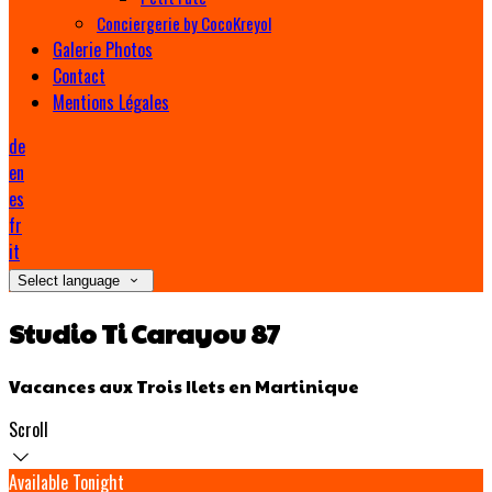
Conciergerie by CocoKreyol
Galerie Photos
Contact
Mentions Légales
de
en
es
fr
it
Select language
Studio Ti Carayou 87
Vacances aux Trois Ilets en Martinique
Scroll
Available Tonight