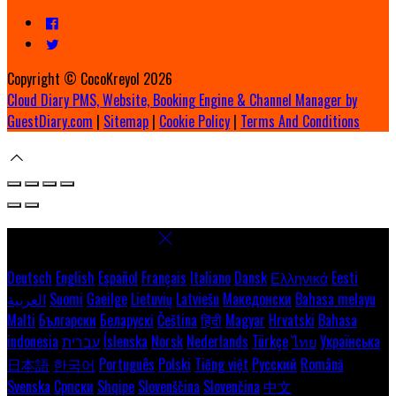
Copyright ©
CocoKreyol 2026
Cloud Diary PMS, Website, Booking Engine & Channel Manager by
GuestDiary.com
|
Sitemap
|
Cookie Policy
|
Terms And Conditions
Select language
Deutsch
English
Español
Français
Italiano
Dansk
Ελληνικά
Eesti
العربية
Suomi
Gaeilge
Lietuvių
Latviešu
Македонски
Bahasa melayu
Malti
Български
Беларускі
Čeština
हिंदी
Magyar
Hrvatski
Bahasa
indonesia
עברית
Íslenska
Norsk
Nederlands
Türkçe
ไทย
Українська
日本語
한국어
Português
Polski
Tiếng việt
Русский
Română
Svenska
Српски
Shqipe
Slovenščina
Slovenčina
中文