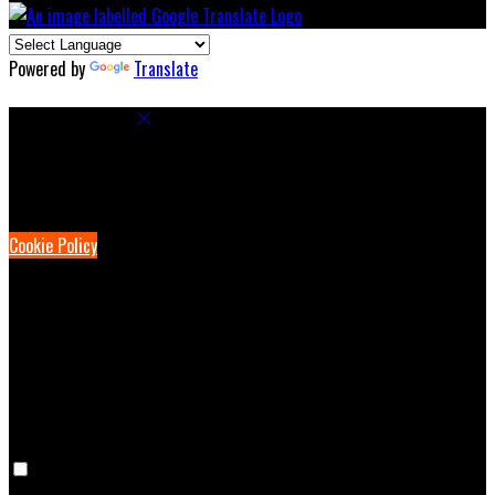
Powered by
Translate
Cookie Settings
Cookies are used to ensure you get the best experience on our
website. This includes showing information in your local language
where available, and e-commerce analytics.
Cookie Policy
Necessary Cookies
Necessary cookies are essential for the website to work. Disabling
these cookies means that you will not be able to use this website.
Preference Cookies