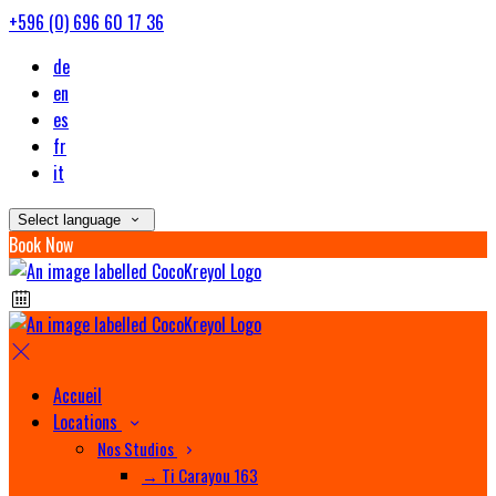
+596 (0) 696 60 17 36
de
en
es
fr
it
Select language
Book Now
Accueil
Locations
Nos Studios
→ Ti Carayou 163