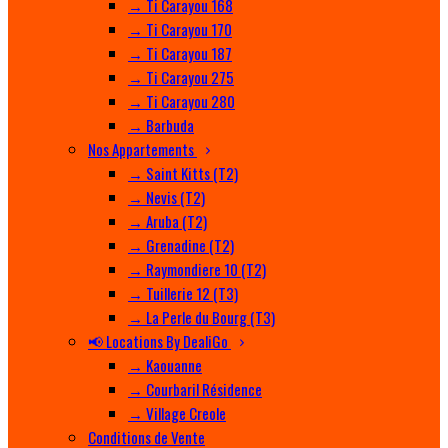
→ Ti Carayou 168
→ Ti Carayou 170
→ Ti Carayou 187
→ Ti Carayou 275
→ Ti Carayou 280
→ Barbuda
Nos Appartements
→ Saint Kitts (T2)
→ Nevis (T2)
→ Aruba (T2)
→ Grenadine (T2)
→ Raymondiere 10 (T2)
→ Tuillerie 12 (T3)
→ La Perle du Bourg (T3)
📢 Locations By DealiGo
→ Kaouanne
→ Courbaril Résidence
→ Village Creole
Conditions de Vente