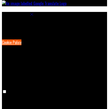
Cookie Settings
Cookies are used to ensure you get the best experience on our
website. This includes showing information in your local language
where available, and e-commerce analytics.
Cookie Policy
Necessary Cookies
Necessary cookies are essential for the website to work. Disabling
these cookies means that you will not be able to use this website.
Preference Cookies
Preference cookies are used to keep track of your preferences, e.g.
the language you have chosen for the website. Disabling these