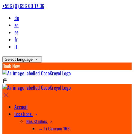
+596 (0) 696 60 17 36
de
en
es
fr
it
Select language
Book Now
Accueil
Locations
Nos Studios
→ Ti Carayou 163