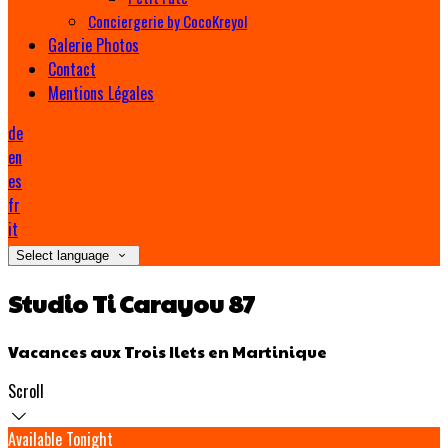
Conciergerie by CocoKreyol
Galerie Photos
Contact
Mentions Légales
de
en
es
fr
it
Select language
Studio Ti Carayou 87
Vacances aux Trois Ilets en Martinique
Scroll
Available Tonight