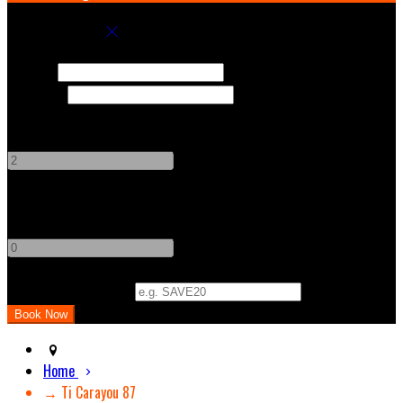
Book your stay
Check In
Check Out
Adults
-
+
Children
-
+
Promo Code (Optional)
Home
→ Ti Carayou 87