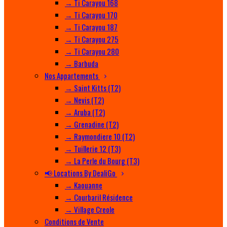
→ Ti Carayou 168
→ Ti Carayou 170
→ Ti Carayou 187
→ Ti Carayou 275
→ Ti Carayou 280
→ Barbuda
Nos Appartements
→ Saint Kitts (T2)
→ Nevis (T2)
→ Aruba (T2)
→ Grenadine (T2)
→ Raymondiere 10 (T2)
→ Tuillerie 12 (T3)
→ La Perle du Bourg (T3)
📢 Locations By DealiGo
→ Kaouanne
→ Courbaril Résidence
→ Village Creole
Conditions de Vente