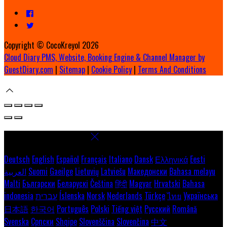
Copyright ©
CocoKreyol 2026
Cloud Diary PMS, Website, Booking Engine & Channel Manager by
GuestDiary.com
|
Sitemap
|
Cookie Policy
|
Terms And Conditions
Select language
Deutsch
English
Español
Français
Italiano
Dansk
Ελληνικά
Eesti
العربية
Suomi
Gaeilge
Lietuvių
Latviešu
Македонски
Bahasa melayu
Malti
Български
Беларускі
Čeština
हिंदी
Magyar
Hrvatski
Bahasa
indonesia
עברית
Íslenska
Norsk
Nederlands
Türkçe
ไทย
Українська
日本語
한국어
Português
Polski
Tiếng việt
Русский
Română
Svenska
Српски
Shqipe
Slovenščina
Slovenčina
中文