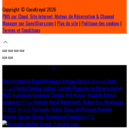
Copyright ©
CocoKreyol 2026
PMS sur Cloud, Site Internet, Moteur de Réservation & Channel
Manager par GuestDiary.com
|
Plan du site
|
Politique des cookies
|
Termes et Conditions
Select language
Deutsch
English
Español
Français
Italiano
Dansk
Ελληνικά
Eesti
العربية
Suomi
Gaeilge
Lietuvių
Latviešu
Македонски
Bahasa melayu
Malti
Български
Беларускі
Čeština
हिंदी
Magyar
Hrvatski
Bahasa
indonesia
עברית
Íslenska
Norsk
Nederlands
Türkçe
ไทย
Українська
日本語
한국어
Português
Polski
Tiếng việt
Русский
Română
Svenska
Српски
Shqipe
Slovenščina
Slovenčina
中文