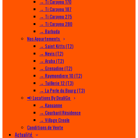
→ Ti Carayou 170
→ Ti Carayou 187
→ Ti Carayou 275
→ Ti Carayou 280
→ Barbuda
Nos Appartements
→ Saint Kitts (T2)
→ Nevis (T2)
→ Aruba (T2)
→ Grenadine (T2)
→ Raymondiere 10 (T2)
→ Tuillerie 12 (T3)
→ La Perle du Bourg (T3)
📢 Locations By DealiGo
→ Kaouanne
→ Courbaril Résidence
→ Village Creole
Conditions de Vente
Actualité