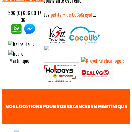
convivialité est reine.
+596 (0) 696 60 17
Les
petits
+ de CoCoKreyol
...
36
Lieu :
Martinique :
NOS LOCATIONS POUR VOS VACANCES EN MARTINIQUE