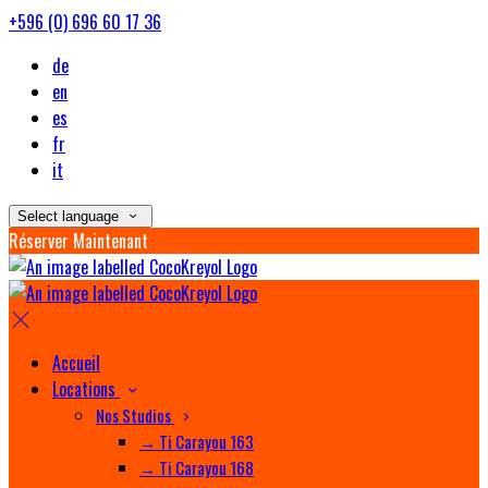
+596 (0) 696 60 17 36
de
en
es
fr
it
Select language
Réserver Maintenant
Accueil
Locations
Nos Studios
→ Ti Carayou 163
→ Ti Carayou 168