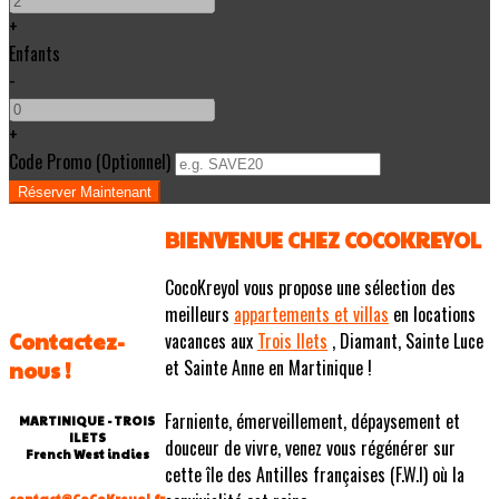
+
Enfants
-
+
Code Promo
(
Optionnel
)
BIENVENUE CHEZ COCOKREYOL
CocoKreyol vous propose une sélection des
meilleurs
appartements et villas
en locations
Contactez-
vacances aux
Trois Ilets
, Diamant, Sainte Luce
et Sainte Anne en Martinique !
nous !
Farniente, émerveillement, dépaysement et
MARTINIQUE - TROIS
ILETS
douceur de vivre, venez vous régénérer sur
French West indies
cette île des Antilles françaises (F.W.I) où la
contact@CoCoKreyol.fr