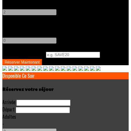
-
+
Enfants
-
+
Code Promo
(
Optionnel
)
Disponible Ce Soir
Réservez votre séjour
Arrivée
Départ
Adultes
-