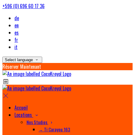
+596 (0) 696 60 17 36
de
en
es
fr
it
Select language
Réserver Maintenant
Accueil
Locations
Nos Studios
→ Ti Carayou 163