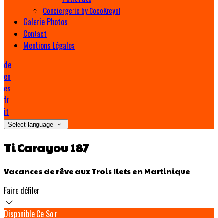
Conciergerie by CocoKreyol
Galerie Photos
Contact
Mentions Légales
de
en
es
fr
it
Select language
Ti Carayou 187
Vacances de rêve aux Trois Ilets en Martinique
Faire défiler
Disponible Ce Soir