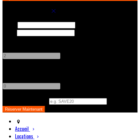
Réservez votre séjour
Arrivée
Départ
Adultes
-
+
Enfants
-
+
Code Promo
(
Optionnel
)
Accueil
Locations