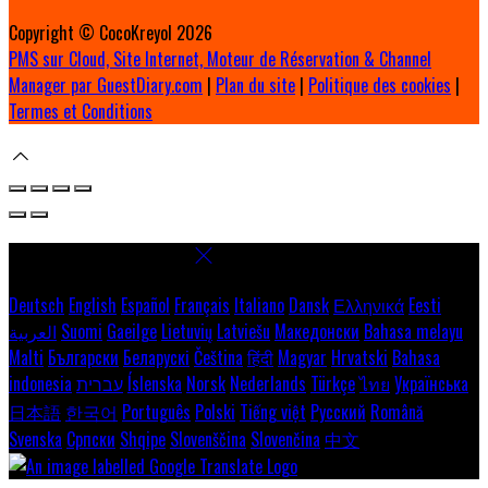
Copyright ©
CocoKreyol 2026
PMS sur Cloud, Site Internet, Moteur de Réservation & Channel
Manager par GuestDiary.com
|
Plan du site
|
Politique des cookies
|
Termes et Conditions
Select language
Deutsch
English
Español
Français
Italiano
Dansk
Ελληνικά
Eesti
العربية
Suomi
Gaeilge
Lietuvių
Latviešu
Македонски
Bahasa melayu
Malti
Български
Беларускі
Čeština
हिंदी
Magyar
Hrvatski
Bahasa
indonesia
עברית
Íslenska
Norsk
Nederlands
Türkçe
ไทย
Українська
日本語
한국어
Português
Polski
Tiếng việt
Русский
Română
Svenska
Српски
Shqipe
Slovenščina
Slovenčina
中文