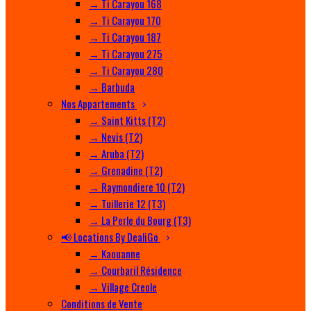
→ Ti Carayou 168
→ Ti Carayou 170
→ Ti Carayou 187
→ Ti Carayou 275
→ Ti Carayou 280
→ Barbuda
Nos Appartements
→ Saint Kitts (T2)
→ Nevis (T2)
→ Aruba (T2)
→ Grenadine (T2)
→ Raymondiere 10 (T2)
→ Tuillerie 12 (T3)
→ La Perle du Bourg (T3)
📢 Locations By DealiGo
→ Kaouanne
→ Courbaril Résidence
→ Village Creole
Conditions de Vente