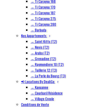
→ Ti Carayou 168
→ Ti Carayou 170
→ Ti Carayou 187
→ Ti Carayou 275
→ Ti Carayou 280
→ Barbuda
Nos Appartements
→ Saint Kitts (T2)
→ Nevis (T2)
→ Aruba (T2)
→ Grenadine (T2)
→ Raymondiere 10 (T2)
→ Tuillerie 12 (T3)
→ La Perle du Bourg (T3)
📢 Locations By DealiGo
→ Kaouanne
→ Courbaril Résidence
→ Village Creole
Conditions de Vente