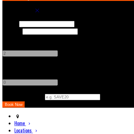
Book your stay
Check In
Check Out
Adults
-
+
Children
-
+
Promo Code (Optional)
Home
Locations