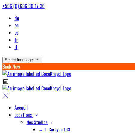
+596 (0) 696 60 17 36
de
en
es
fr
it
Select language
Book Now
Accueil
Locations
Nos Studios
→ Ti Carayou 163