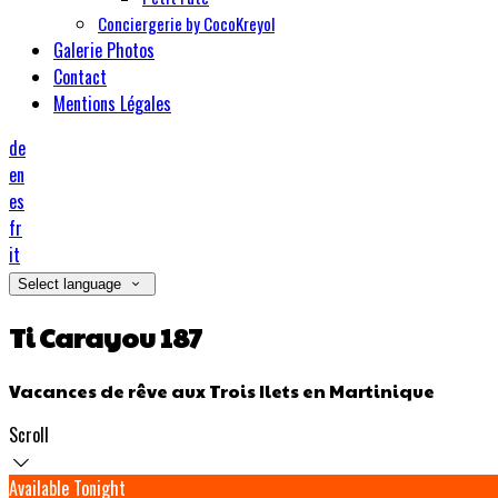
Conciergerie by CocoKreyol
Galerie Photos
Contact
Mentions Légales
de
en
es
fr
it
Select language
Ti Carayou 187
Vacances de rêve aux Trois Ilets en Martinique
Scroll
Available Tonight