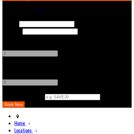
Book your stay
Check In
Check Out
Adults
-
+
Children
-
+
Promo Code (Optional)
Home
Locations