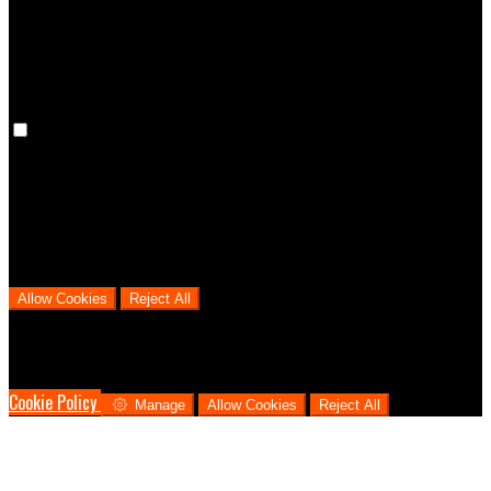
cookies means that your preferences won't be remembered on your
next visit.
Analytical Cookies
We use analytical cookies to help us understand the process that
users go through from visiting our website to booking with us. This
helps us make informed business decisions and offer the best
possible prices.
Allow Cookies
Reject All
Cookies are used to ensure you get the best experience on our
website. This includes showing information in your local language
where available, and e-commerce analytics.
Cookie Policy
Manage
Allow Cookies
Reject All