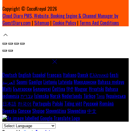
Copyright ©
CocoKreyol 2026
Cloud Diary PMS, Website, Booking Engine & Channel Manager by
GuestDiary.com
|
Sitemap
|
Cookie Policy
|
Terms And Conditions
Select language
Deutsch
English
Español
Français
Italiano
Dansk
Ελληνικά
Eesti
العربية
Suomi
Gaeilge
Lietuvių
Latviešu
Македонски
Bahasa melayu
Malti
Български
Беларускі
Čeština
हिंदी
Magyar
Hrvatski
Bahasa
indonesia
עברית
Íslenska
Norsk
Nederlands
Türkçe
ไทย
Українська
日本語
한국어
Português
Polski
Tiếng việt
Русский
Română
Svenska
Српски
Shqipe
Slovenščina
Slovenčina
中文