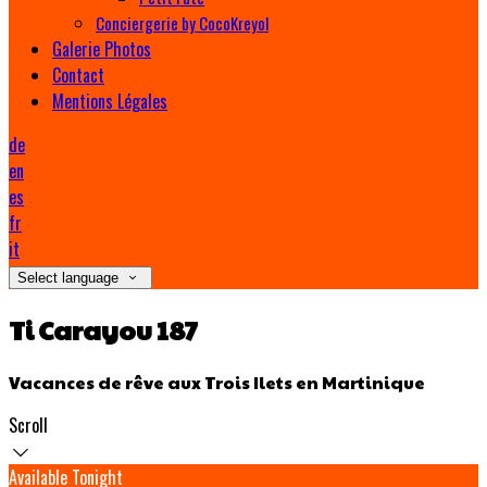
Conciergerie by CocoKreyol
Galerie Photos
Contact
Mentions Légales
de
en
es
fr
it
Select language
Ti Carayou 187
Vacances de rêve aux Trois Ilets en Martinique
Scroll
Available Tonight