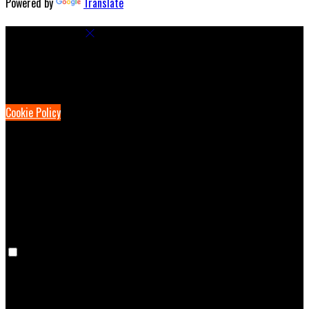
Powered by
Translate
Cookie Settings
Cookies are used to ensure you get the best experience on our
website. This includes showing information in your local language
where available, and e-commerce analytics.
Cookie Policy
Necessary Cookies
Necessary cookies are essential for the website to work. Disabling
these cookies means that you will not be able to use this website.
Preference Cookies
Preference cookies are used to keep track of your preferences, e.g.
the language you have chosen for the website. Disabling these