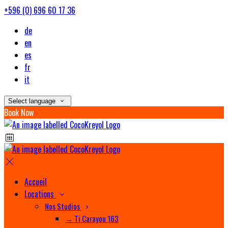
+596 (0) 696 60 17 36
de
en
es
fr
it
Select language
Book Now
Accueil
Locations
Nos Studios
→ Ti Carayou 163