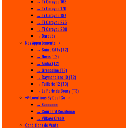
→ Ti Carayou 168
→ Ti Carayou 170
→ Ti Carayou 187
→ Ti Carayou 275
→ Ti Carayou 280
→ Barbuda
Nos Appartements
→ Saint Kitts (T2)
→ Nevis (T2)
→ Aruba (T2)
→ Grenadine (T2)
→ Raymondiere 10 (T2)
→ Tuillerie 12 (T3)
→ La Perle du Bourg (T3)
📢 Locations By DealiGo
→ Kaouanne
→ Courbaril Résidence
→ Village Creole
Conditions de Vente