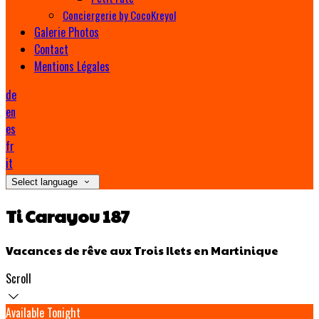
Conciergerie by CocoKreyol
Galerie Photos
Contact
Mentions Légales
de
en
es
fr
it
Select language
Ti Carayou 187
Vacances de rêve aux Trois Ilets en Martinique
Scroll
Available Tonight