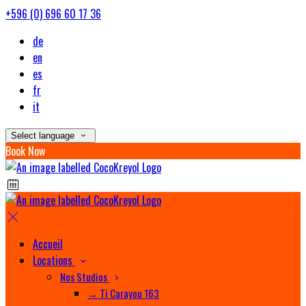
+596 (0) 696 60 17 36
de
en
es
fr
it
Select language
Book Now
Accueil
Locations
Nos Studios
→ Ti Carayou 163