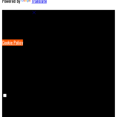
Powered by
Translate
Cookie Settings
Cookies are used to ensure you get the best experience on our
website. This includes showing information in your local language
where available, and e-commerce analytics.
Cookie Policy
Necessary Cookies
Necessary cookies are essential for the website to work. Disabling
these cookies means that you will not be able to use this website.
Preference Cookies
Preference cookies are used to keep track of your preferences, e.g.
the language you have chosen for the website. Disabling these