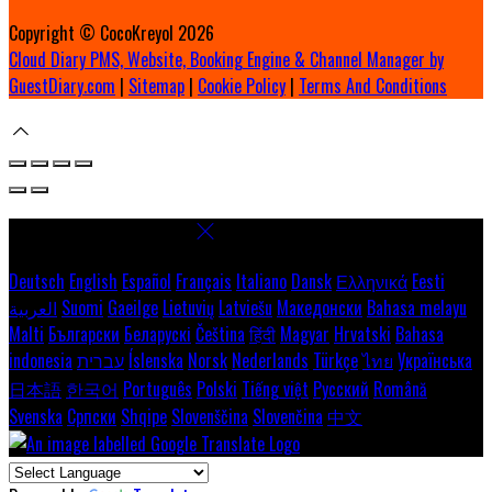
Copyright ©
CocoKreyol 2026
Cloud Diary PMS, Website, Booking Engine & Channel Manager by
GuestDiary.com
|
Sitemap
|
Cookie Policy
|
Terms And Conditions
Select language
Deutsch
English
Español
Français
Italiano
Dansk
Ελληνικά
Eesti
العربية
Suomi
Gaeilge
Lietuvių
Latviešu
Македонски
Bahasa melayu
Malti
Български
Беларускі
Čeština
हिंदी
Magyar
Hrvatski
Bahasa
indonesia
עברית
Íslenska
Norsk
Nederlands
Türkçe
ไทย
Українська
日本語
한국어
Português
Polski
Tiếng việt
Русский
Română
Svenska
Српски
Shqipe
Slovenščina
Slovenčina
中文