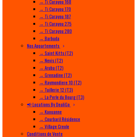
→ Ti Carayou 168
→ Ti Carayou 170
→ Ti Carayou 187
→ Ti Carayou 275
→ Ti Carayou 280
→ Barbuda
Nos Appartements
→ Saint Kitts (T2)
→ Nevis (T2)
→ Aruba (T2)
→ Grenadine (T2)
→ Raymondiere 10 (T2)
→ Tuillerie 12 (T3)
→ La Perle du Bourg (T3)
📢 Locations By DealiGo
→ Kaouanne
→ Courbaril Résidence
→ Village Creole
Conditions de Vente