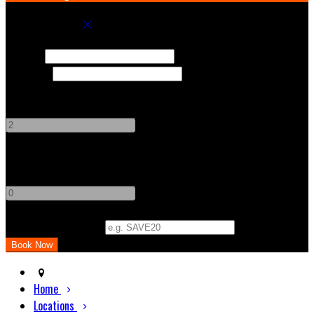
Book your stay
Check In
Check Out
Adults
-
+
Children
-
+
Promo Code (Optional)
Home
Locations