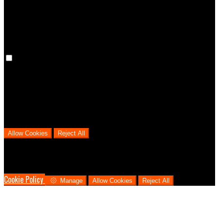
cookies means that your preferences won't be remembered on your
next visit.
Analytical Cookies
We use analytical cookies to help us understand the process that
users go through from visiting our website to booking with us. This
helps us make informed business decisions and offer the best
possible prices.
Allow Cookies
Reject All
Cookies are used to ensure you get the best experience on our
website. This includes showing information in your local language
where available, and e-commerce analytics.
Cookie Policy
Manage
Allow Cookies
Reject All