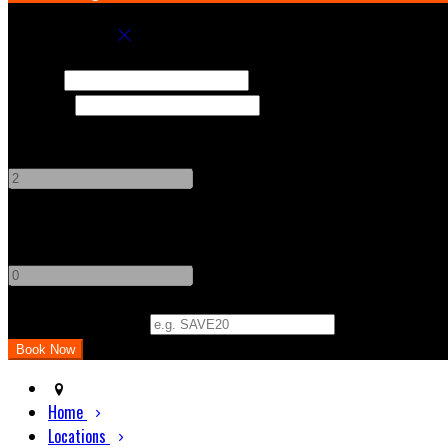
Book your stay
Check In
Check Out
Adults
-
+
Children
-
+
Promo Code (Optional)
Home
Locations