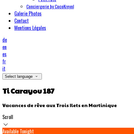
Conciergerie by CocoKreyol
Galerie Photos
Contact
Mentions Légales
de
en
es
fr
it
Select language
Ti Carayou 187
Vacances de rêve aux Trois Ilets en Martinique
Scroll
Available Tonight