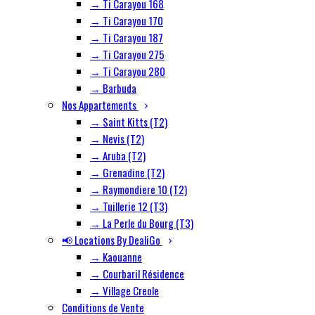
→ Ti Carayou 168
→ Ti Carayou 170
→ Ti Carayou 187
→ Ti Carayou 275
→ Ti Carayou 280
→ Barbuda
Nos Appartements
→ Saint Kitts (T2)
→ Nevis (T2)
→ Aruba (T2)
→ Grenadine (T2)
→ Raymondiere 10 (T2)
→ Tuillerie 12 (T3)
→ La Perle du Bourg (T3)
📢 Locations By DealiGo
→ Kaouanne
→ Courbaril Résidence
→ Village Creole
Conditions de Vente