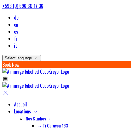
+596 (0) 696 60 17 36
de
en
es
fr
it
Select language
Book Now
Accueil
Locations
Nos Studios
→ Ti Carayou 163