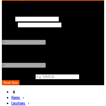
Book your stay
Check In
Check Out
Adults
-
+
Children
-
+
Promo Code (Optional)
Home
Locations