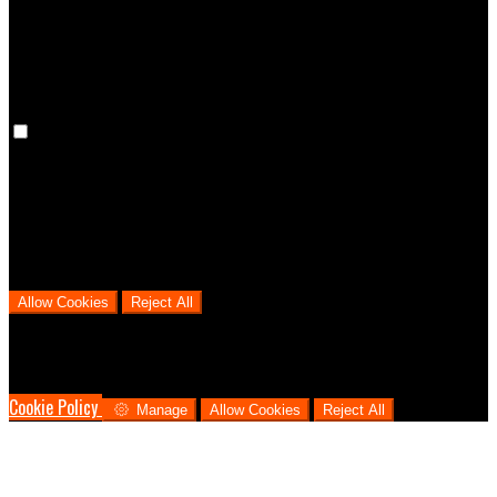
cookies means that your preferences won't be remembered on your
next visit.
Analytical Cookies
We use analytical cookies to help us understand the process that
users go through from visiting our website to booking with us. This
helps us make informed business decisions and offer the best
possible prices.
Allow Cookies
Reject All
Cookies are used to ensure you get the best experience on our
website. This includes showing information in your local language
where available, and e-commerce analytics.
Cookie Policy
Manage
Allow Cookies
Reject All