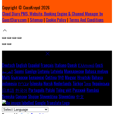
Copyright ©
CocoKreyol 2026
Cloud Diary PMS, Website, Booking Engine & Channel Manager by
GuestDiary.com
|
Sitemap
|
Cookie Policy
|
Terms And Conditions
Select language
Deutsch
English
Español
Français
Italiano
Dansk
Ελληνικά
Eesti
العربية
Suomi
Gaeilge
Lietuvių
Latviešu
Македонски
Bahasa melayu
Malti
Български
Беларускі
Čeština
हिंदी
Magyar
Hrvatski
Bahasa
indonesia
עברית
Íslenska
Norsk
Nederlands
Türkçe
ไทย
Українська
日本語
한국어
Português
Polski
Tiếng việt
Русский
Română
Svenska
Српски
Shqipe
Slovenščina
Slovenčina
中文