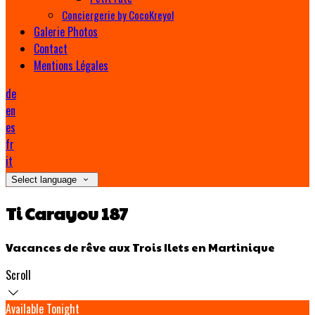
Conciergerie by CocoKreyol
Galerie Photos
Contact
Mentions Légales
de
en
es
fr
it
Select language
Ti Carayou 187
Vacances de rêve aux Trois Ilets en Martinique
Scroll
Available Tonight