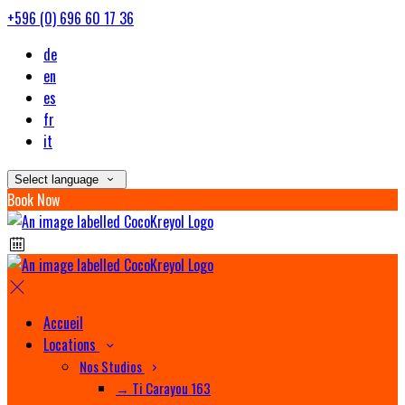
+596 (0) 696 60 17 36
de
en
es
fr
it
Select language
Book Now
Accueil
Locations
Nos Studios
→ Ti Carayou 163