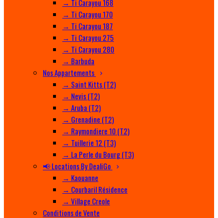
→ Ti Carayou 168
→ Ti Carayou 170
→ Ti Carayou 187
→ Ti Carayou 275
→ Ti Carayou 280
→ Barbuda
Nos Appartements
→ Saint Kitts (T2)
→ Nevis (T2)
→ Aruba (T2)
→ Grenadine (T2)
→ Raymondiere 10 (T2)
→ Tuillerie 12 (T3)
→ La Perle du Bourg (T3)
📢 Locations By DealiGo
→ Kaouanne
→ Courbaril Résidence
→ Village Creole
Conditions de Vente