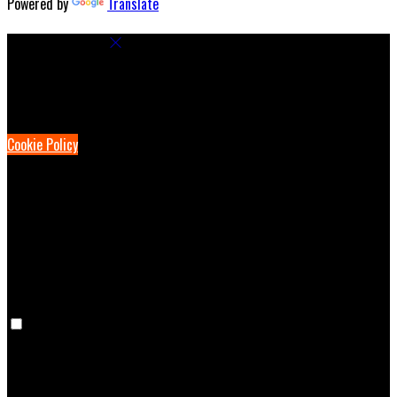
Powered by
Translate
Cookie Settings
Cookies are used to ensure you get the best experience on our
website. This includes showing information in your local language
where available, and e-commerce analytics.
Cookie Policy
Necessary Cookies
Necessary cookies are essential for the website to work. Disabling
these cookies means that you will not be able to use this website.
Preference Cookies
Preference cookies are used to keep track of your preferences, e.g.
the language you have chosen for the website. Disabling these