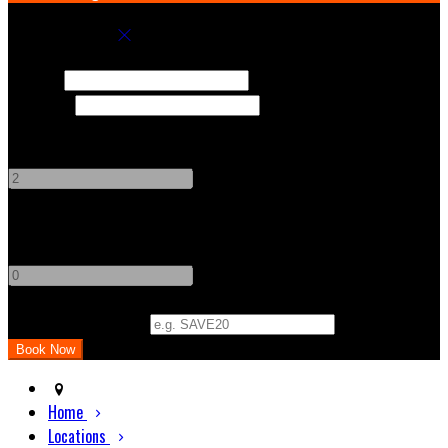
Book your stay
Check In
Check Out
Adults
-
+
Children
-
+
Promo Code (Optional)
Home
Locations