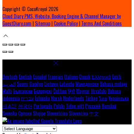
Copyright ©
CocoKreyol 2026
Cloud Diary PMS, Website, Booking Engine & Channel Manager by
GuestDiary.com
|
Sitemap
|
Cookie Policy
|
Terms And Conditions
Select language
Deutsch
English
Español
Français
Italiano
Dansk
Ελληνικά
Eesti
العربية
Suomi
Gaeilge
Lietuvių
Latviešu
Македонски
Bahasa melayu
Malti
Български
Беларускі
Čeština
हिंदी
Magyar
Hrvatski
Bahasa
indonesia
עברית
Íslenska
Norsk
Nederlands
Türkçe
ไทย
Українська
日本語
한국어
Português
Polski
Tiếng việt
Русский
Română
Svenska
Српски
Shqipe
Slovenščina
Slovenčina
中文