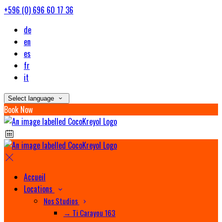
+596 (0) 696 60 17 36
de
en
es
fr
it
Select language
Book Now
Accueil
Locations
Nos Studios
→ Ti Carayou 163