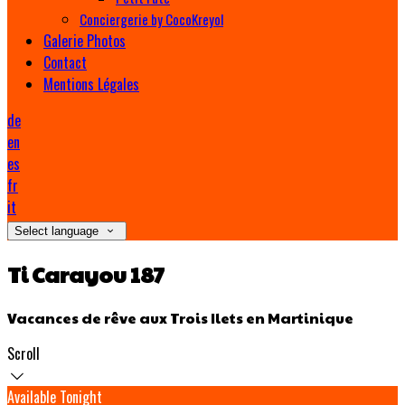
Conciergerie by CocoKreyol
Galerie Photos
Contact
Mentions Légales
de
en
es
fr
it
Select language
Ti Carayou 187
Vacances de rêve aux Trois Ilets en Martinique
Scroll
Available Tonight