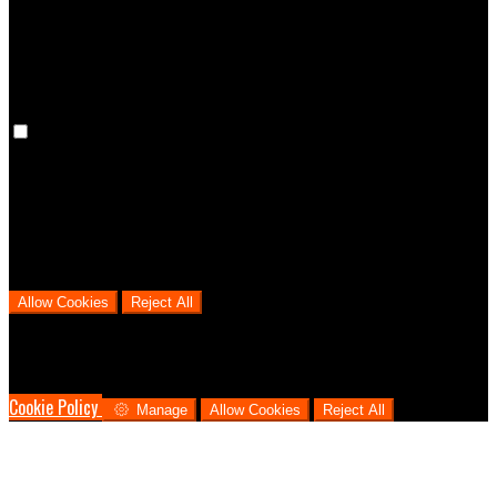
cookies means that your preferences won't be remembered on your
next visit.
Analytical Cookies
We use analytical cookies to help us understand the process that
users go through from visiting our website to booking with us. This
helps us make informed business decisions and offer the best
possible prices.
Allow Cookies
Reject All
Cookies are used to ensure you get the best experience on our
website. This includes showing information in your local language
where available, and e-commerce analytics.
Cookie Policy
Manage
Allow Cookies
Reject All