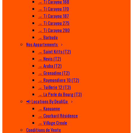
→ Ti Carayou 168
→ Ti Carayou 170
→ Ti Carayou 187
→ Ti Carayou 275
→ Ti Carayou 280
→ Barbuda
Nos Appartements
→ Saint Kitts (T2)
→ Nevis (T2)
→ Aruba (T2)
→ Grenadine (T2)
→ Raymondiere 10 (T2)
→ Tuillerie 12 (T3)
→ La Perle du Bourg (T3)
📢 Locations By DealiGo
→ Kaouanne
→ Courbaril Résidence
→ Village Creole
Conditions de Vente