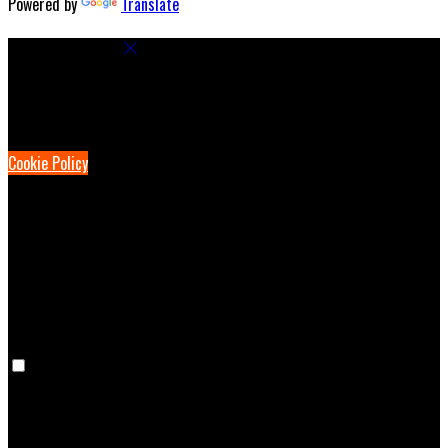
Powered by
Translate
Cookie Settings
Cookies are used to ensure you get the best experience on our
website. This includes showing information in your local language
where available, and e-commerce analytics.
Cookie Policy
Necessary Cookies
Necessary cookies are essential for the website to work. Disabling
these cookies means that you will not be able to use this website.
Preference Cookies
Preference cookies are used to keep track of your preferences, e.g.
the language you have chosen for the website. Disabling these