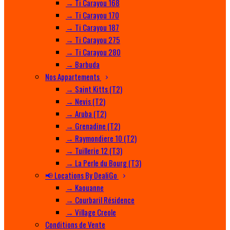
→ Ti Carayou 168
→ Ti Carayou 170
→ Ti Carayou 187
→ Ti Carayou 275
→ Ti Carayou 280
→ Barbuda
Nos Appartements
→ Saint Kitts (T2)
→ Nevis (T2)
→ Aruba (T2)
→ Grenadine (T2)
→ Raymondiere 10 (T2)
→ Tuillerie 12 (T3)
→ La Perle du Bourg (T3)
📢 Locations By DealiGo
→ Kaouanne
→ Courbaril Résidence
→ Village Creole
Conditions de Vente