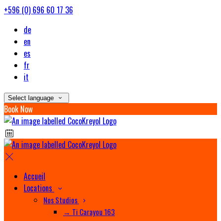
+596 (0) 696 60 17 36
de
en
es
fr
it
Select language
Book Now
Accueil
Locations
Nos Studios
→ Ti Carayou 163