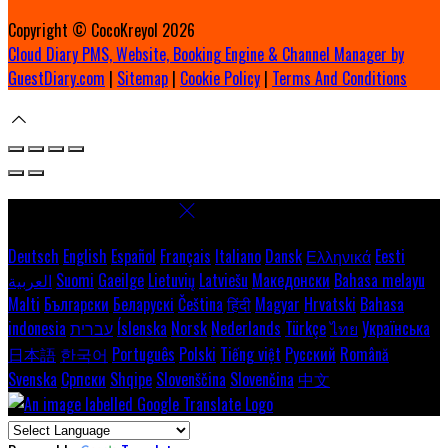
Copyright ©
CocoKreyol 2026
Cloud Diary PMS, Website, Booking Engine & Channel Manager by
GuestDiary.com
|
Sitemap
|
Cookie Policy
|
Terms And Conditions
Select language
Deutsch
English
Español
Français
Italiano
Dansk
Ελληνικά
Eesti
العربية
Suomi
Gaeilge
Lietuvių
Latviešu
Македонски
Bahasa melayu
Malti
Български
Беларускі
Čeština
हिंदी
Magyar
Hrvatski
Bahasa
indonesia
עברית
Íslenska
Norsk
Nederlands
Türkçe
ไทย
Українська
日本語
한국어
Português
Polski
Tiếng việt
Русский
Română
Svenska
Српски
Shqipe
Slovenščina
Slovenčina
中文