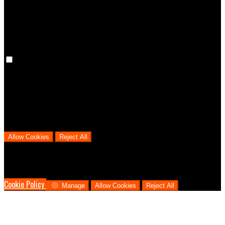
cookies means that your preferences won't be remembered on your
next visit.
Analytical Cookies
We use analytical cookies to help us understand the process that
users go through from visiting our website to booking with us. This
helps us make informed business decisions and offer the best
possible prices.
Allow Cookies
Reject All
Cookies are used to ensure you get the best experience on our
website. This includes showing information in your local language
where available, and e-commerce analytics.
Cookie Policy
Manage
Allow Cookies
Reject All