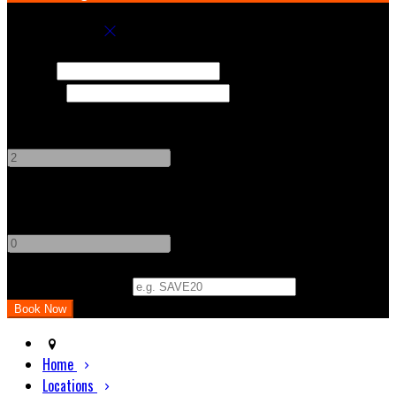
Book your stay
Check In
Check Out
Adults
-
+
Children
-
+
Promo Code (Optional)
Home
Locations