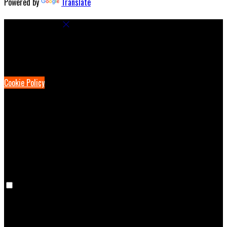
Powered by
Translate
Cookie Settings
Cookies are used to ensure you get the best experience on our
website. This includes showing information in your local language
where available, and e-commerce analytics.
Cookie Policy
Necessary Cookies
Necessary cookies are essential for the website to work. Disabling
these cookies means that you will not be able to use this website.
Preference Cookies
Preference cookies are used to keep track of your preferences, e.g.
the language you have chosen for the website. Disabling these