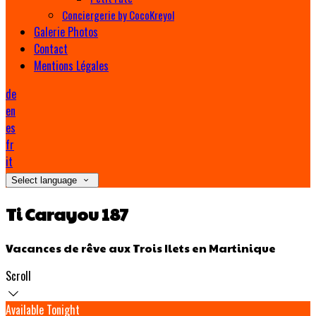
Conciergerie by CocoKreyol
Galerie Photos
Contact
Mentions Légales
de
en
es
fr
it
Select language
Ti Carayou 187
Vacances de rêve aux Trois Ilets en Martinique
Scroll
Available Tonight