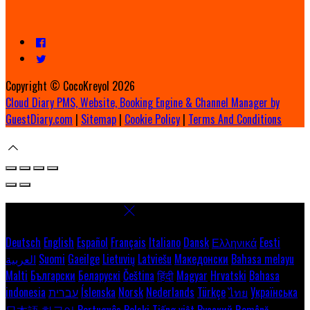
Copyright ©
CocoKreyol 2026
Cloud Diary PMS, Website, Booking Engine & Channel Manager by
GuestDiary.com
|
Sitemap
|
Cookie Policy
|
Terms And Conditions
Select language
Deutsch
English
Español
Français
Italiano
Dansk
Ελληνικά
Eesti
العربية
Suomi
Gaeilge
Lietuvių
Latviešu
Македонски
Bahasa melayu
Malti
Български
Беларускі
Čeština
हिंदी
Magyar
Hrvatski
Bahasa
indonesia
עברית
Íslenska
Norsk
Nederlands
Türkçe
ไทย
Українська
日本語
한국어
Português
Polski
Tiếng việt
Русский
Română