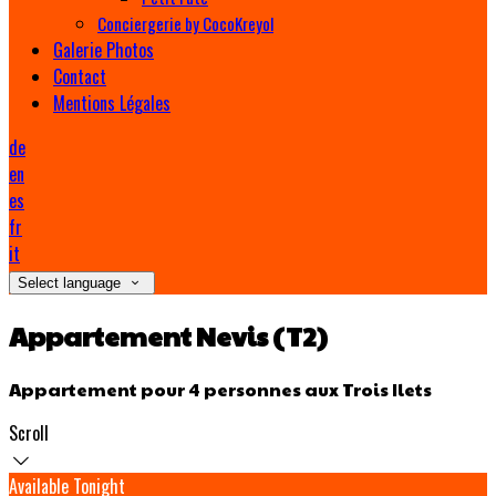
Conciergerie by CocoKreyol
Galerie Photos
Contact
Mentions Légales
de
en
es
fr
it
Select language
Appartement Nevis (T2)
Appartement pour 4 personnes aux Trois Ilets
Scroll
Available Tonight