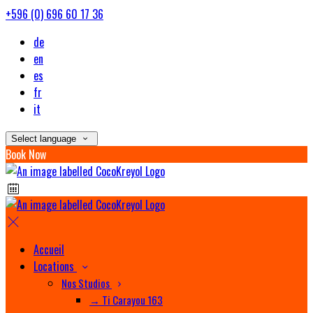
+596 (0) 696 60 17 36
de
en
es
fr
it
Select language
Book Now
Accueil
Locations
Nos Studios
→ Ti Carayou 163