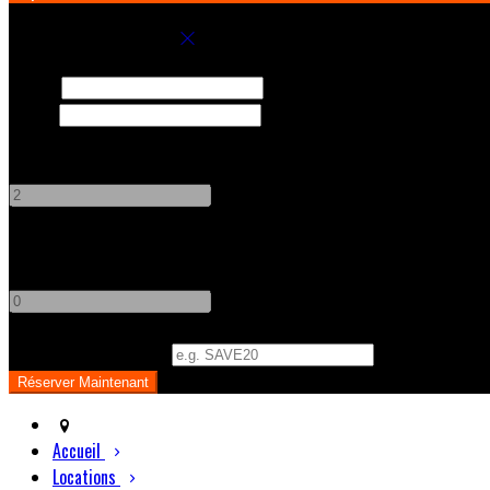
Réservez votre séjour
Arrivée
Départ
Adultes
-
+
Enfants
-
+
Code Promo
(
Optionnel
)
Accueil
Locations