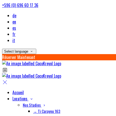
+596 (0) 696 60 17 36
de
en
es
fr
it
Select language
Réserver Maintenant
Accueil
Locations
Nos Studios
→ Ti Carayou 163