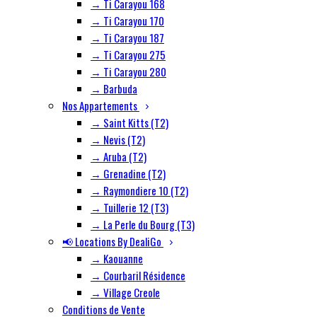
→ Ti Carayou 168
→ Ti Carayou 170
→ Ti Carayou 187
→ Ti Carayou 275
→ Ti Carayou 280
→ Barbuda
Nos Appartements
→ Saint Kitts (T2)
→ Nevis (T2)
→ Aruba (T2)
→ Grenadine (T2)
→ Raymondiere 10 (T2)
→ Tuillerie 12 (T3)
→ La Perle du Bourg (T3)
📢 Locations By DealiGo
→ Kaouanne
→ Courbaril Résidence
→ Village Creole
Conditions de Vente