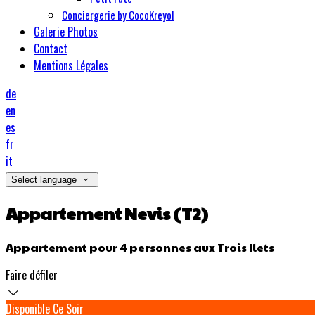
Conciergerie by CocoKreyol
Galerie Photos
Contact
Mentions Légales
de
en
es
fr
it
Select language
Appartement Nevis (T2)
Appartement pour 4 personnes aux Trois Ilets
Faire défiler
Disponible Ce Soir