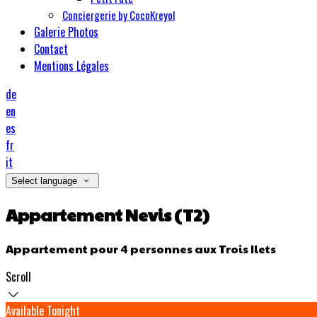
Conciergerie by CocoKreyol
Galerie Photos
Contact
Mentions Légales
de
en
es
fr
it
Select language
Appartement Nevis (T2)
Appartement pour 4 personnes aux Trois Ilets
Scroll
Available Tonight