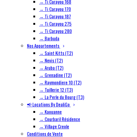
→ Ti Carayou 168
→ Ti Carayou 170
→ Ti Carayou 187
→ Ti Carayou 275
→ Ti Carayou 280
→ Barbuda
Nos Appartements
→ Saint Kitts (T2)
→ Nevis (T2)
→ Aruba (T2)
→ Grenadine (T2)
→ Raymondiere 10 (T2)
→ Tuillerie 12 (T3)
→ La Perle du Bourg (T3)
📢 Locations By DealiGo
→ Kaouanne
→ Courbaril Résidence
→ Village Creole
Conditions de Vente