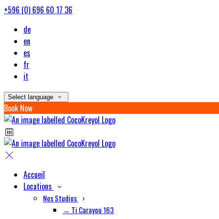
+596 (0) 696 60 17 36
de
en
es
fr
it
Select language
Book Now
Accueil
Locations
Nos Studios
→ Ti Carayou 163