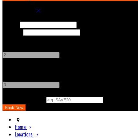
Book your stay
Check In
Check Out
Adults
-
+
Children
-
+
Promo Code (Optional)
Home
Locations