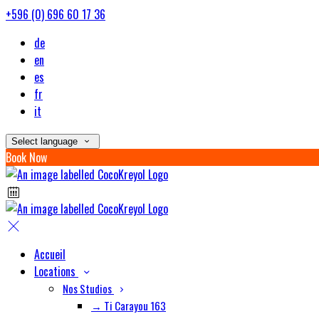
+596 (0) 696 60 17 36
de
en
es
fr
it
Select language
Book Now
Accueil
Locations
Nos Studios
→ Ti Carayou 163