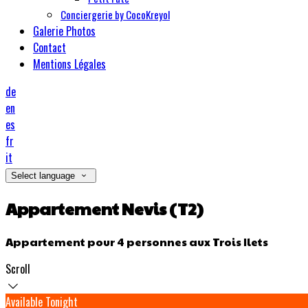
Conciergerie by CocoKreyol
Galerie Photos
Contact
Mentions Légales
de
en
es
fr
it
Select language
Appartement Nevis (T2)
Appartement pour 4 personnes aux Trois Ilets
Scroll
Available Tonight