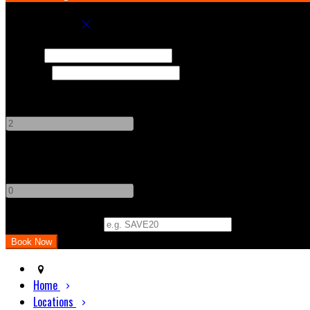
Book your stay
Check In
Check Out
Adults
-
+
Children
-
+
Promo Code (Optional)
Home
Locations