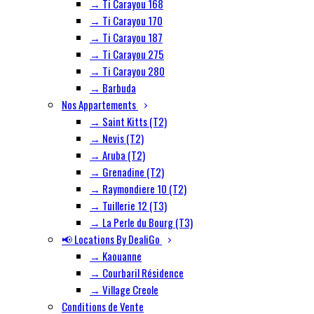
→ Ti Carayou 168
→ Ti Carayou 170
→ Ti Carayou 187
→ Ti Carayou 275
→ Ti Carayou 280
→ Barbuda
Nos Appartements
→ Saint Kitts (T2)
→ Nevis (T2)
→ Aruba (T2)
→ Grenadine (T2)
→ Raymondiere 10 (T2)
→ Tuillerie 12 (T3)
→ La Perle du Bourg (T3)
📢 Locations By DealiGo
→ Kaouanne
→ Courbaril Résidence
→ Village Creole
Conditions de Vente