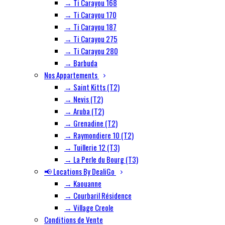
→ Ti Carayou 168
→ Ti Carayou 170
→ Ti Carayou 187
→ Ti Carayou 275
→ Ti Carayou 280
→ Barbuda
Nos Appartements
→ Saint Kitts (T2)
→ Nevis (T2)
→ Aruba (T2)
→ Grenadine (T2)
→ Raymondiere 10 (T2)
→ Tuillerie 12 (T3)
→ La Perle du Bourg (T3)
📢 Locations By DealiGo
→ Kaouanne
→ Courbaril Résidence
→ Village Creole
Conditions de Vente