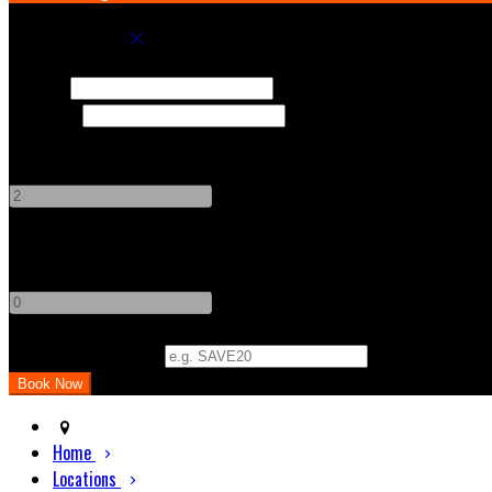
Book your stay
Check In
Check Out
Adults
-
+
Children
-
+
Promo Code (Optional)
Home
Locations