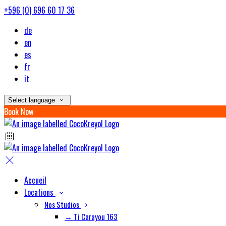
+596 (0) 696 60 17 36
de
en
es
fr
it
Select language
Book Now
Accueil
Locations
Nos Studios
→ Ti Carayou 163