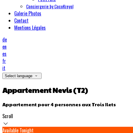
Conciergerie by CocoKreyol
Galerie Photos
Contact
Mentions Légales
de
en
es
fr
it
Select language
Appartement Nevis (T2)
Appartement pour 4 personnes aux Trois Ilets
Scroll
Available Tonight