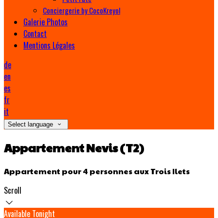
Conciergerie by CocoKreyol
Galerie Photos
Contact
Mentions Légales
de
en
es
fr
it
Select language
Appartement Nevis (T2)
Appartement pour 4 personnes aux Trois Ilets
Scroll
Available Tonight