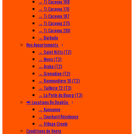
→ Ti Carayou 168
→ Ti Carayou 170
→ Ti Carayou 187
→ Ti Carayou 275
→ Ti Carayou 280
→ Barbuda
Nos Appartements
→ Saint Kitts (T2)
→ Nevis (T2)
→ Aruba (T2)
→ Grenadine (T2)
→ Raymondiere 10 (T2)
→ Tuillerie 12 (T3)
→ La Perle du Bourg (T3)
📢 Locations By DealiGo
→ Kaouanne
→ Courbaril Résidence
→ Village Creole
Conditions de Vente