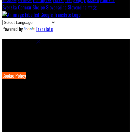
Svenska
Српски
Shqipe
Slovenščina
Slovenčina
中文
Powered by
Translate
Cookie Settings
Cookies are used to ensure you get the best experience on our
website. This includes showing information in your local language
where available, and e-commerce analytics.
Cookie Policy
Necessary Cookies
Necessary cookies are essential for the website to work. Disabling
these cookies means that you will not be able to use this website.
Preference Cookies