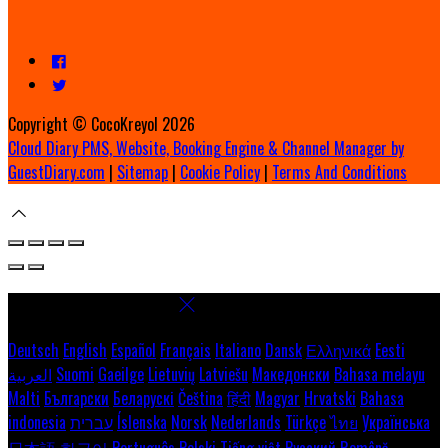
Copyright ©
CocoKreyol 2026
Cloud Diary PMS, Website, Booking Engine & Channel Manager by
GuestDiary.com
|
Sitemap
|
Cookie Policy
|
Terms And Conditions
Select language
Deutsch
English
Español
Français
Italiano
Dansk
Ελληνικά
Eesti
العربية
Suomi
Gaeilge
Lietuvių
Latviešu
Македонски
Bahasa melayu
Malti
Български
Беларускі
Čeština
हिंदी
Magyar
Hrvatski
Bahasa
indonesia
עברית
Íslenska
Norsk
Nederlands
Türkçe
ไทย
Українська
日本語
한국어
Português
Polski
Tiếng việt
Русский
Română