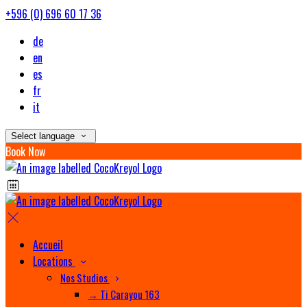
+596 (0) 696 60 17 36
de
en
es
fr
it
Select language
Book Now
Accueil
Locations
Nos Studios
→ Ti Carayou 163