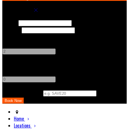
Book your stay
Check In
Check Out
Adults
-
+
Children
-
+
Promo Code (Optional)
Home
Locations