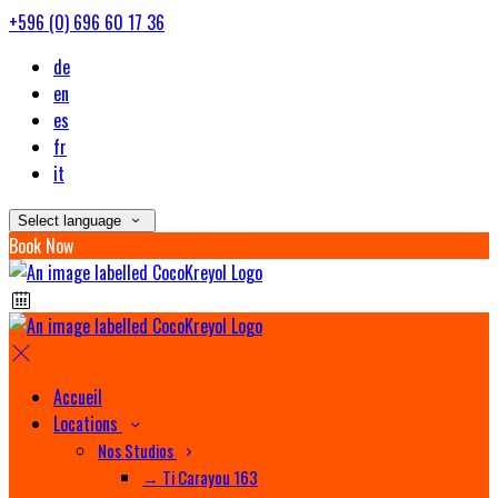
+596 (0) 696 60 17 36
de
en
es
fr
it
Select language
Book Now
Accueil
Locations
Nos Studios
→ Ti Carayou 163