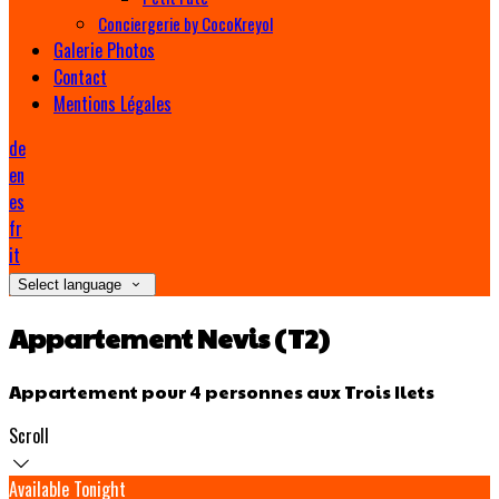
Conciergerie by CocoKreyol
Galerie Photos
Contact
Mentions Légales
de
en
es
fr
it
Select language
Appartement Nevis (T2)
Appartement pour 4 personnes aux Trois Ilets
Scroll
Available Tonight