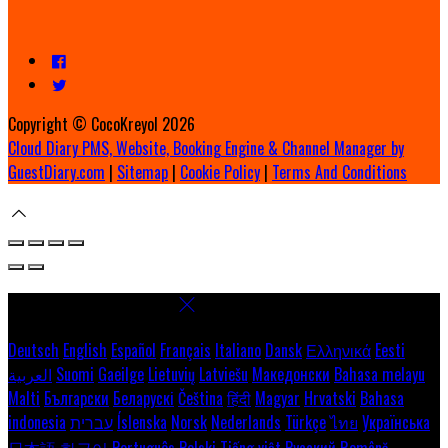
Copyright ©
CocoKreyol 2026
Cloud Diary PMS, Website, Booking Engine & Channel Manager by
GuestDiary.com
|
Sitemap
|
Cookie Policy
|
Terms And Conditions
Select language
Deutsch
English
Español
Français
Italiano
Dansk
Ελληνικά
Eesti
العربية
Suomi
Gaeilge
Lietuvių
Latviešu
Македонски
Bahasa melayu
Malti
Български
Беларускі
Čeština
हिंदी
Magyar
Hrvatski
Bahasa
indonesia
עברית
Íslenska
Norsk
Nederlands
Türkçe
ไทย
Українська
日本語
한국어
Português
Polski
Tiếng việt
Русский
Română