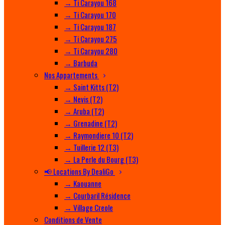
→ Ti Carayou 168
→ Ti Carayou 170
→ Ti Carayou 187
→ Ti Carayou 275
→ Ti Carayou 280
→ Barbuda
Nos Appartements
→ Saint Kitts (T2)
→ Nevis (T2)
→ Aruba (T2)
→ Grenadine (T2)
→ Raymondiere 10 (T2)
→ Tuillerie 12 (T3)
→ La Perle du Bourg (T3)
📢 Locations By DealiGo
→ Kaouanne
→ Courbaril Résidence
→ Village Creole
Conditions de Vente