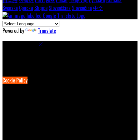
Svenska
Српски
Shqipe
Slovenščina
Slovenčina
中文
Powered by
Translate
Cookie Settings
Cookies are used to ensure you get the best experience on our
website. This includes showing information in your local language
where available, and e-commerce analytics.
Cookie Policy
Necessary Cookies
Necessary cookies are essential for the website to work. Disabling
these cookies means that you will not be able to use this website.
Preference Cookies