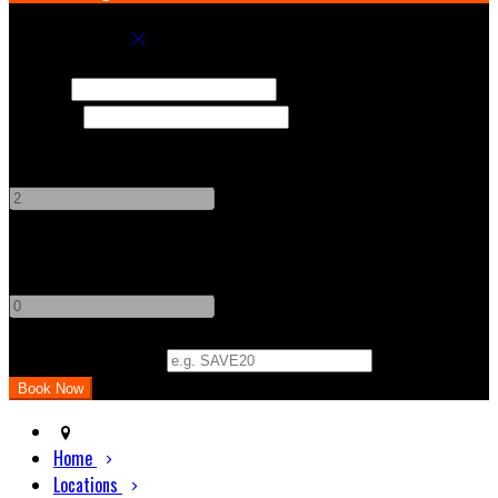
Book your stay
Check In
Check Out
Adults
-
+
Children
-
+
Promo Code (Optional)
Home
Locations