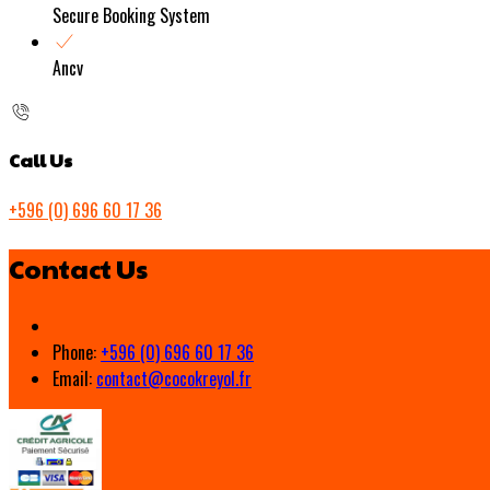
Secure Booking System
Ancv
Call Us
+596 (0) 696 60 17 36
Contact Us
Phone
:
+596 (0) 696 60 17 36
Email
:
contact@cocokreyol.fr