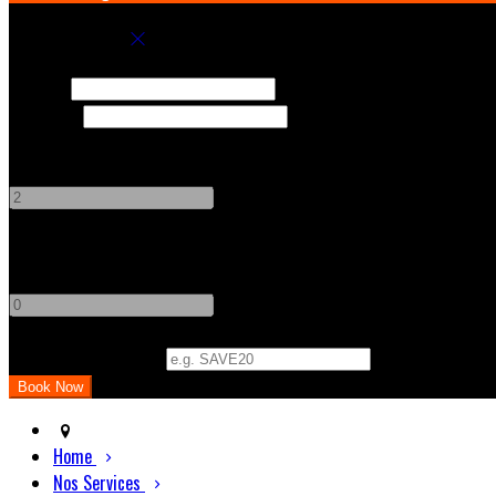
Book your stay
Check In
Check Out
Adults
-
+
Children
-
+
Promo Code
(
Optional
)
Home
Nos Services