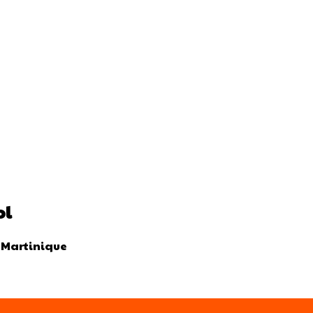
ol
n Martinique