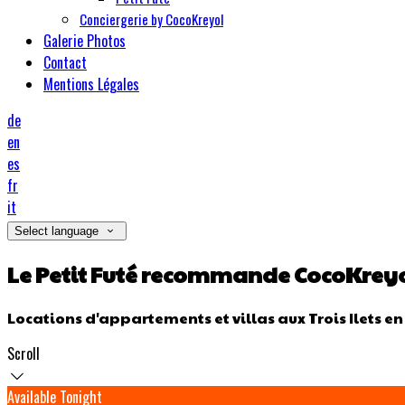
Conciergerie by CocoKreyol
Galerie Photos
Contact
Mentions Légales
de
en
es
fr
it
Select language
Le Petit Futé recommande CocoKrey
Locations d'appartements et villas aux Trois Ilets e
Scroll
Available Tonight