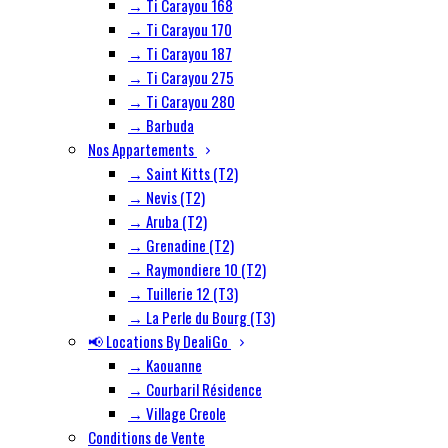
→ Ti Carayou 168
→ Ti Carayou 170
→ Ti Carayou 187
→ Ti Carayou 275
→ Ti Carayou 280
→ Barbuda
Nos Appartements
→ Saint Kitts (T2)
→ Nevis (T2)
→ Aruba (T2)
→ Grenadine (T2)
→ Raymondiere 10 (T2)
→ Tuillerie 12 (T3)
→ La Perle du Bourg (T3)
📢 Locations By DealiGo
→ Kaouanne
→ Courbaril Résidence
→ Village Creole
Conditions de Vente