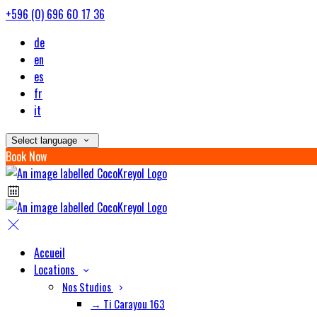
+596 (0) 696 60 17 36
de
en
es
fr
it
Select language
Book Now
Accueil
Locations
Nos Studios
→ Ti Carayou 163