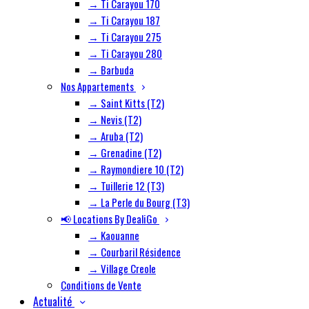
→ Ti Carayou 170
→ Ti Carayou 187
→ Ti Carayou 275
→ Ti Carayou 280
→ Barbuda
Nos Appartements
→ Saint Kitts (T2)
→ Nevis (T2)
→ Aruba (T2)
→ Grenadine (T2)
→ Raymondiere 10 (T2)
→ Tuillerie 12 (T3)
→ La Perle du Bourg (T3)
📢 Locations By DealiGo
→ Kaouanne
→ Courbaril Résidence
→ Village Creole
Conditions de Vente
Actualité