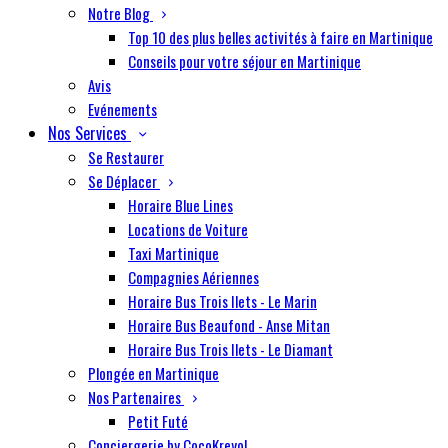
Notre Blog
Top 10 des plus belles activités à faire en Martinique
Conseils pour votre séjour en Martinique
Avis
Evénements
Nos Services
Se Restaurer
Se Déplacer
Horaire Blue Lines
Locations de Voiture
Taxi Martinique
Compagnies Aériennes
Horaire Bus Trois Ilets - Le Marin
Horaire Bus Beaufond - Anse Mitan
Horaire Bus Trois Ilets - Le Diamant
Plongée en Martinique
Nos Partenaires
Petit Futé
Conciergerie by CocoKreyol