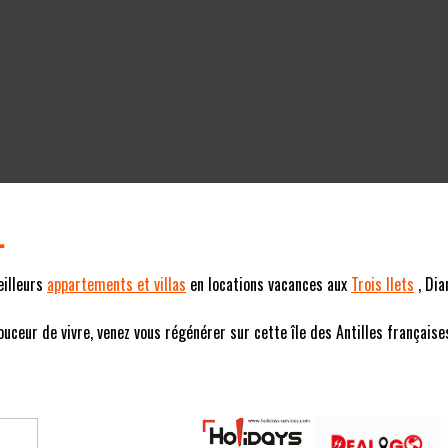
L
eilleurs
appartements et villas
en locations vacances aux
Trois Ilets
, Dia
eur de vivre, venez vous régénérer sur cette île des Antilles françaises (F