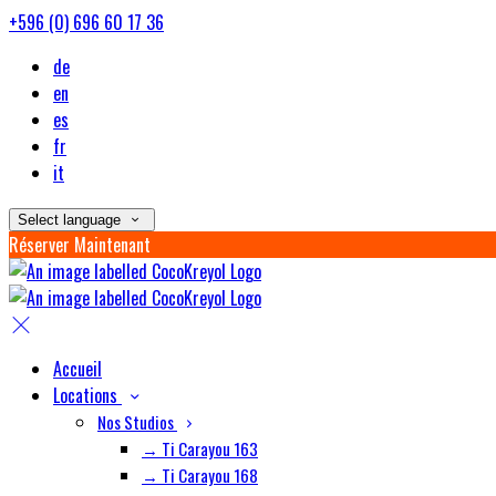
+596 (0) 696 60 17 36
de
en
es
fr
it
Select language
Réserver Maintenant
Accueil
Locations
Nos Studios
→ Ti Carayou 163
→ Ti Carayou 168