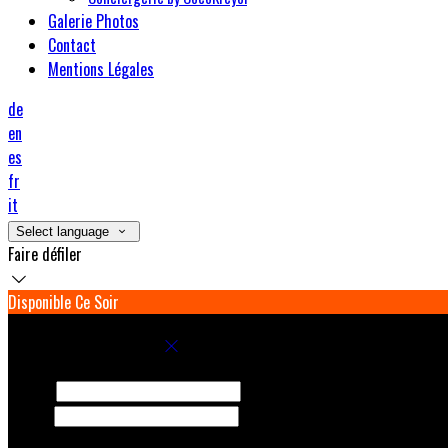
Galerie Photos
Contact
Mentions Légales
de
en
es
fr
it
Select language
Faire défiler
Disponible Ce Soir
Réservez votre séjour
Arrivée
Départ
Adultes