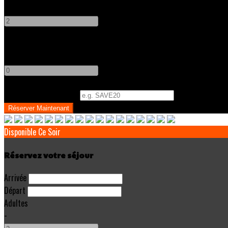
-
+
Enfants
-
+
Code Promo
(
Optionnel
)
Disponible Ce Soir
Réservez votre séjour
Arrivée
Départ
Adultes
-