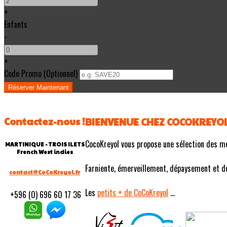
+
Enfants
-
+
Code Promo
(
Optionnel
)
Contactez-nous !
BIENVENUE CHEZ COCOKREYO
CocoKreyol vous propose une sélection des m
MARTINIQUE - TROIS ILETS
French West indies
Farniente, émerveillement, dépaysement et douc
contact@CoCoKreyol.fr
Les
petits
+ de CoCoKreyol
...
+596 (0) 696 60 17 36