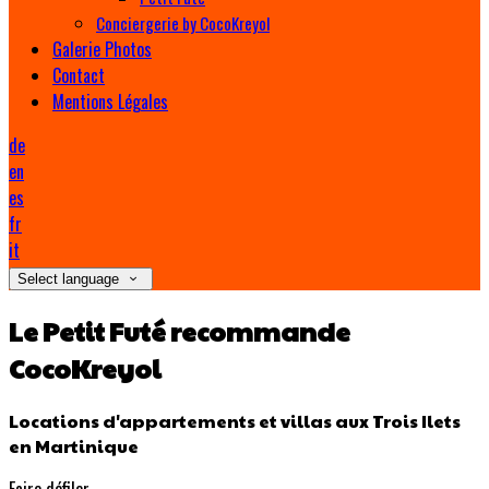
Conciergerie by CocoKreyol
Galerie Photos
Contact
Mentions Légales
de
en
es
fr
it
Select language
Le Petit Futé recommande
CocoKreyol
Locations d'appartements et villas aux Trois Ilets
en Martinique
Faire défiler