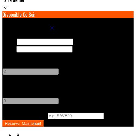
Disponible Ce Soir
Réservez votre séjour
Arrivée
Départ
Adultes
-
+
Enfants
-
+
Code Promo
(
Optionnel
)