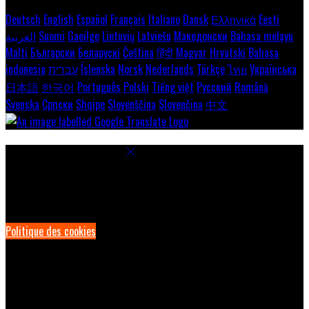
Deutsch
English
Español
Français
Italiano
Dansk
Ελληνικά
Eesti
العربية
Suomi
Gaeilge
Lietuvių
Latviešu
Македонски
Bahasa melayu
Malti
Български
Беларускі
Čeština
हिंदी
Magyar
Hrvatski
Bahasa
indonesia
עברית
Íslenska
Norsk
Nederlands
Türkçe
ไทย
Українська
日本語
한국어
Português
Polski
Tiếng việt
Русский
Română
Svenska
Српски
Shqipe
Slovenščina
Slovenčina
中文
Paramètres des cookies
Pour assurer une expérience optimale sur notre site, nous utilisons
des cookies. Cela permet notamment d'afficher des informations
dans votre langue locale, et de collecter des données e-commerce.
Politique des cookies
Cookies nécessaires
Les cookies nécessaires sont indispensables au bon fonctionnement
du site. Les désactiver vous empêchera d’utiliser ce site.