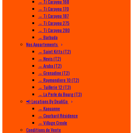
→ Ti Carayou 168
→ Ti Carayou 170
→ Ti Carayou 187
→ Ti Carayou 275
→ Ti Carayou 280
→ Barbuda
Nos Appartements
→ Saint Kitts (T2)
→ Nevis (T2)
→ Aruba (T2)
→ Grenadine (T2)
→ Raymondiere 10 (T2)
→ Tuillerie 12 (T3)
→ La Perle du Bourg (T3)
📢 Locations By DealiGo
→ Kaouanne
→ Courbaril Résidence
→ Village Creole
Conditions de Vente