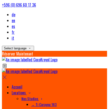
+596 (0) 696 60 17 36
de
en
es
fr
it
Select language
Réserver Maintenant
Accueil
Locations
Nos Studios
→ Ti Carayou 163