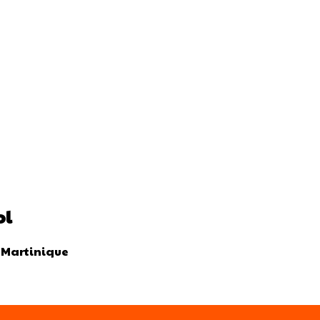
ol
n Martinique