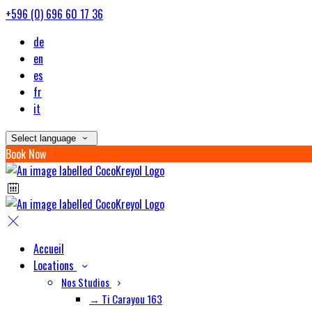
+596 (0) 696 60 17 36
de
en
es
fr
it
Select language
Book Now
Accueil
Locations
Nos Studios
→ Ti Carayou 163