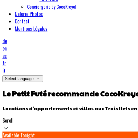
Conciergerie by CocoKreyol
Galerie Photos
Contact
Mentions Légales
de
en
es
fr
it
Select language
Le Petit Futé recommande CocoKrey
Locations d'appartements et villas aux Trois Ilets e
Scroll
Available Tonight