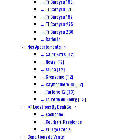
→ Ti Carayou 168
→ Ti Carayou 170
→ Ti Carayou 187
→ Ti Carayou 275
→ Ti Carayou 280
→ Barbuda
Nos Appartements
→ Saint Kitts (T2)
→ Nevis (T2)
→ Aruba (T2)
→ Grenadine (T2)
→ Raymondiere 10 (T2)
→ Tuillerie 12 (T3)
→ La Perle du Bourg (T3)
📢 Locations By DealiGo
→ Kaouanne
→ Courbaril Résidence
→ Village Creole
Conditions de Vente