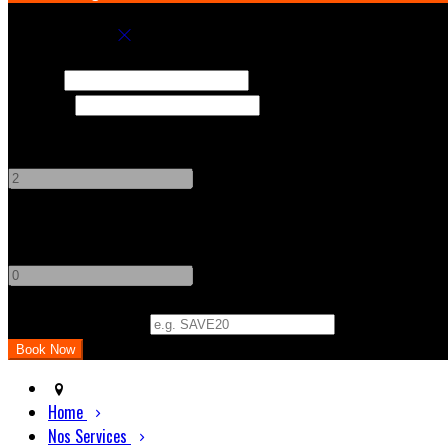
Book your stay
Check In
Check Out
Adults
-
+
Children
-
+
Promo Code (Optional)
Home
Nos Services